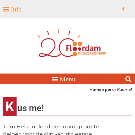
Home
»
pers
»
Kus me!
K
us me!
Tom Helsen deed een oproep om te
helpen voor de clip van zijn eerste