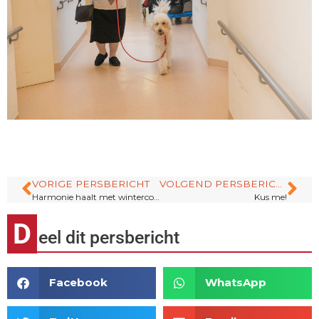
VORIGE PERSBERICHT
VOLGEND PERSBERICHT
Harmonie haalt met winterconcert 1.226,80 euro op voor WZC Floordam
Kus me!
D
eel dit persbericht
Facebook
WhatsApp